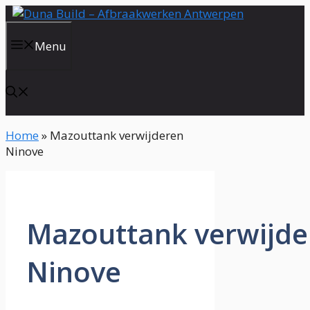
Spring
naar
de
Menu
inhoud
Home
»
Mazouttank verwijderen
Ninove
Mazouttank verwijde
Ninove