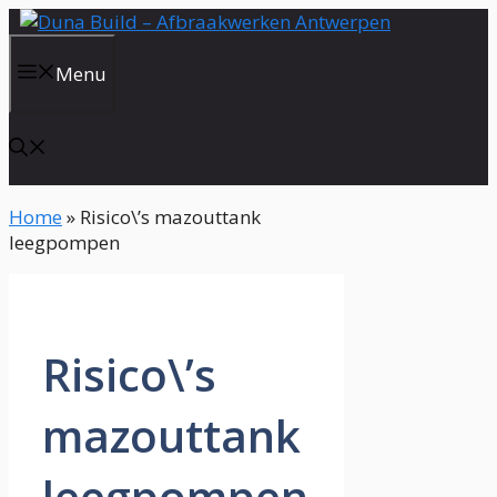
Spring
naar
de
Menu
inhoud
Home
»
Risico\’s mazouttank
leegpompen
Risico\’s
mazouttank
leegpompen