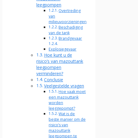
leegpompen
Overtreding
van
milieuvoorzieningen
Beschadiging
van de tank
Brandgevaar
Explosiegevaar
Hoe kunt u de
risico’s van mazouttank
leegpompen
verminderen?
Conclusie
Veelgestelde vragen
Hoe vaak moet
een mazouttank
worden
leeggepompt?
Wat is de
beste manier om de
risico’s van
mazouttank
leegpompen te