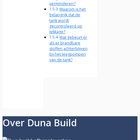
verminderen?
Waarom is het
belangrijk dat de
tank wordt
gecontroleerd op
lekkage?
Wat gebeurt er
als er brandbare
stoffen achterblijven
bij het leegpompen
van de tank?
Over Duna Build