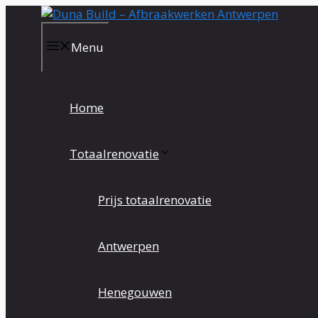
Spring
naar
de
Menu
inhoud
Home
Totaalrenovatie
Prijs totaalrenovatie
Antwerpen
Henegouwen