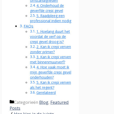
omstandigheden
4. Onderhoud de
geverfde crepi gevel
5. Raadpleeg een
professional indien nodig
FAQs
1. Hoelang duurt het
voordat de verf op de
crepi gevel droog is?
2. Kan ik crepi verven
zonder primer?
3. Kan ik crepi verven
met binnenmuurverf?
4. Hoe vaak moet ik
mijn geverfde crepi gevel
onderhouden?
5. Kan ik crepi verven
als het regent?
Gerelateerd
Categorieën
Blog
,
Featured
Posts
Hoe kies je de juiste