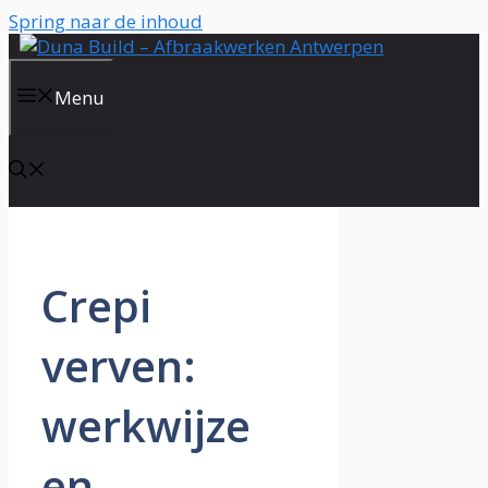
Spring naar de inhoud
Menu
Crepi
verven:
werkwijze
en