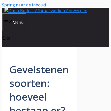
Spring naar de inhoud
Menu
Gevelstenen
soorten:
hoeveel
bestaan er?