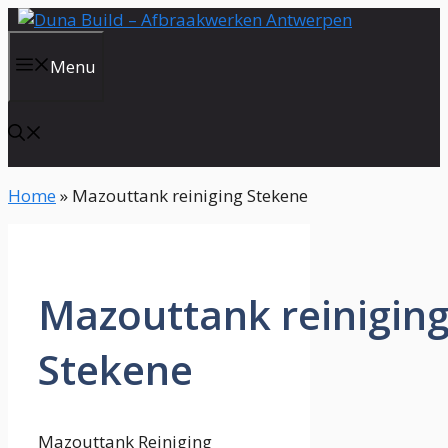
Spring
naar
de
Menu
inhoud
Home
»
Mazouttank reiniging Stekene
Mazouttank reinigin
Stekene
Mazouttank Reiniging